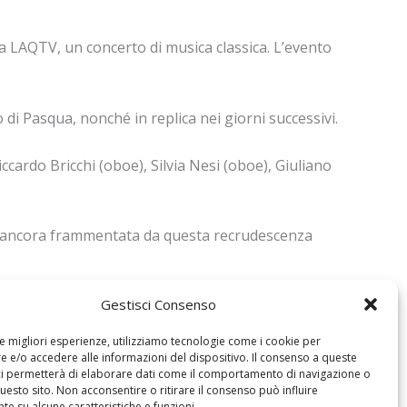
va LAQTV, un concerto di musica classica. L’evento
o di Pasqua, nonché in replica nei giorni successivi.
cardo Bricchi (oboe), Silvia Nesi (oboe), Giuliano
na, ancora frammentata da questa recrudescenza
Gestisci Consenso
le migliori esperienze, utilizziamo tecnologie come i cookie per
 e/o accedere alle informazioni del dispositivo. Il consenso a queste
ci permetterà di elaborare dati come il comportamento di navigazione o
questo sito. Non acconsentire o ritirare il consenso può influire
e su alcune caratteristiche e funzioni.