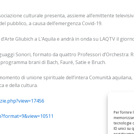
ociazione culturale presenta, assieme all’emittente televisi
del pubblico, a causa dell’emergenza Covid-19.
a d’Arte Gliubich a L’Aquila e andrà in onda su LAQTV il giorn
guaggi Sonori, formato da quattro Professori d’Orchestra: Ric
In programma brani di Bach, Fauré, Satie e Bruch.
le momento di unione spirituale dell’intera Comunità aquila
ca e della cultura.
izie.php?view=17456
Per fornire 
php?format=9&view=10511
memorizzare
tecnologie 
ID unici su 
negativament