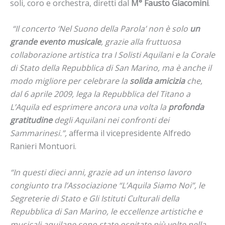
soli, coro e orchestra, diretti dal
M° Fausto Giacomini
.
“Il concerto ‘Nel Suono della Parola’ non è solo
un
grande evento musicale
, grazie alla fruttuosa
collaborazione artistica tra I Solisti Aquilani e la Corale
di Stato della Repubblica di San Marino, ma è anche il
modo migliore per celebrare la
solida amicizia
che,
dal 6 aprile 2009, lega la Repubblica del Titano a
L’Aquila ed esprimere ancora una volta la
profonda
gratitudine
degli Aquilani nei confronti dei
Sammarinesi.”,
afferma il vicepresidente Alfredo
Ranieri Montuori.
“In questi dieci anni, grazie ad un intenso lavoro
congiunto tra l’Associazione “L’Aquila Siamo Noi”, le
Segreterie di Stato e Gli Istituti Culturali della
Repubblica di San Marino, le eccellenze artistiche e
musicali aquilane sono state ospitate più volte nella